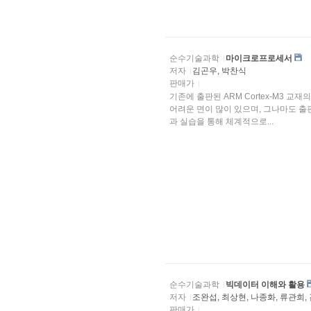
순수기술과학
마이크로프로세서
저자
김곤우, 박찬식
판매가
기존에 출판된 ARM Cortex-M3 
어려운 면이 많이 있으며, 그나마도 출판된 교재의 수도 많지
과 실습을 통해 체계적으로...
순수기술과학
빅데이터 이해와 활용
저자
조완섭, 최상현, 나종화, 류관희,
판매가