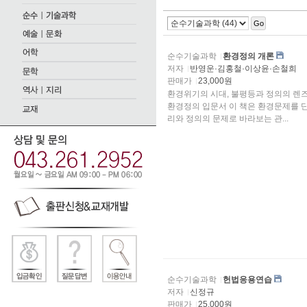
Go
순수기술과학
환경정의 개론
저자
반영운·김홍철·이상윤·손철희
판매가
23,000원
환경위기의 시대, 불평등과 정의의 렌
환경정의 입문서 이 책은 환경문제를 단
리와 정의의 문제로 바라보는 관...
순수기술과학
헌법응용연습
저자
신정규
판매가
25,000원