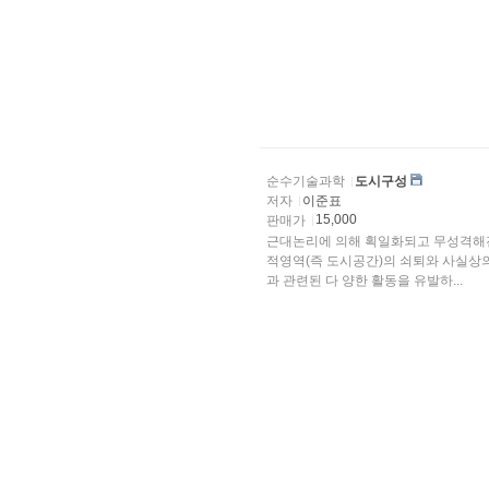
순수기술과학
도시구성
저자
이준표
15,000
판매가
근대논리에 의해 획일화되고 무성격해진
적영역(즉 도시공간)의 쇠퇴와 사실상
과 관련된 다 양한 활동을 유발하...