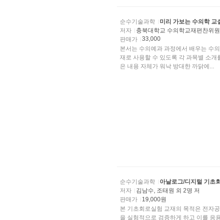
순수기술과학
미리 가보는 수의학 교
저자
충북대학교 수의학교재편찬위
33,000
판매가
본서는 수의예과 과정에서 배우는 수의
재로 사용할 수 있도록 각 과목별 소
은 내용 자체가 워낙 방대한 까닭에...
순수기술과학
아날로그/디지털 기초
저자
김남수, 조태원 외 2명 저
판매가
19,000원
본 기초회로실험 교재의 목적은 전자공학 분야의 초석이 되는 회로이론과 디지털공학의 핵심내용
을 실험적으로 검증하게 하고 이를 응용한 설계능력을 키우는데 있다