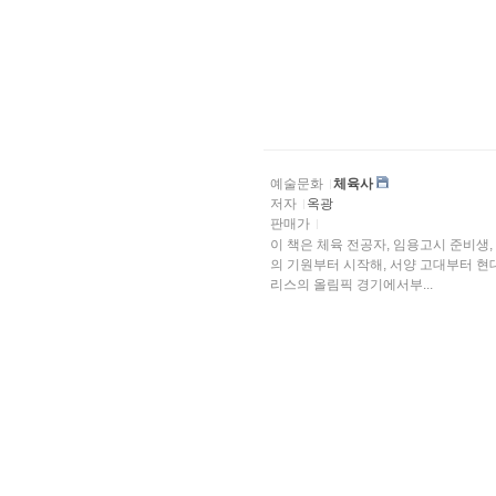
예술문화
체육사
저자
옥광
판매가
이 책은 체육 전공자, 임용고시 준비생
의 기원부터 시작해, 서양 고대부터 현
리스의 올림픽 경기에서부...