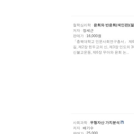
철학심리학
윤회와 반윤회(색인판)(절
저자
정세근
판매가
16,000원
「충북대학교 인문사회연구총서」 제6권
길, 제2장 힌두교의 신, 제3장 인도의
신불교운동, 제6장 무아와 윤회 논...
사회과학
무형자산 가치분석
저자
배기수
25,000
판매가