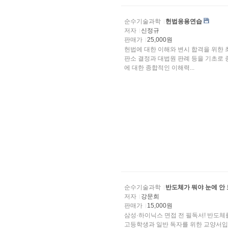
순수기술과학
헌법응용연습
저자
신정규
판매가
25,000원
헌법에 대한 이해와 변시 합격을 위한 
판소 결정과 대법원 판례 등을 기초로 
에 대한 종합적인 이해력...
순수기술과학
반도체가 뭐야 눈에 안
저자
강문희
판매가
15,000원
삼성·하이닉스 면접 전 필독서! 반도체를
고등학생과 일반 독자를 위한 교양서입니